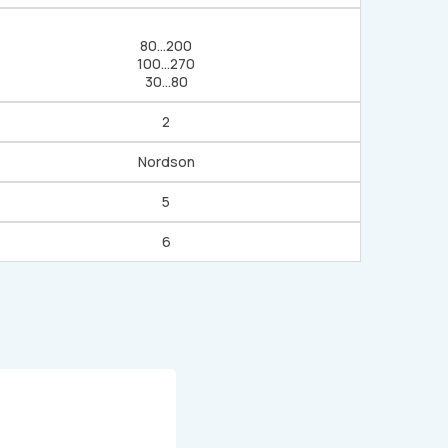
80…200
100…270
30…80
2
Nordson
5
6