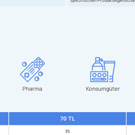
spezifischen Produkteigenscha
Pharma
Konsumgüter
70 TL
35