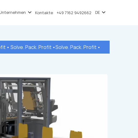
Unternehmen
DE
Kontakte
+49 7162 9492662
fit • Solve. Pack. Profit •Solve. Pack. Profit •